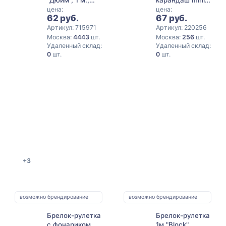
черный
Magicme (1шт) -
цена:
цена:
62 руб.
67 руб.
Паприка
Артикул: 715971
Артикул: 220256
Москва:
4443
шт.
Москва:
256
шт.
Удаленный склад:
Удаленный склад:
0
шт.
0
шт.
+3
возможно брендирование
возможно брендирование
Брелок-рулетка
Брелок-рулетка
с фонариком. 1
1м "Block",