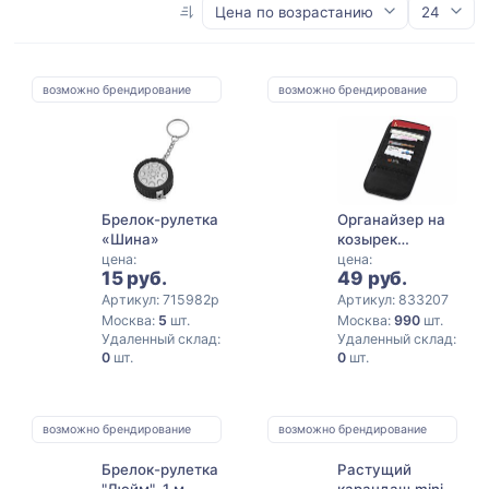
возможно брендирование
возможно брендирование
Брелок-рулетка
Органайзер на
«Шина»
козырек
автомобиля
цена:
цена:
15 руб.
49 руб.
Артикул: 715982p
Артикул: 833207
Москва:
5
шт.
Москва:
990
шт.
Удаленный склад:
Удаленный склад:
0
шт.
0
шт.
возможно брендирование
возможно брендирование
Брелок-рулетка
Растущий
"Дюйм", 1 м.,
карандаш mini