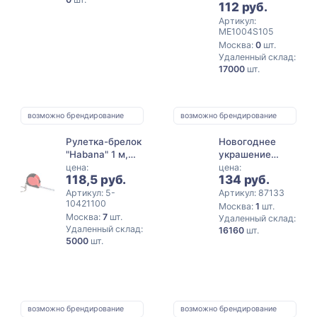
112 руб.
синий
Артикул:
ME1004S105
Москва:
0
шт.
Удаленный склад:
17000
шт.
возможно брендирование
возможно брендирование
Рулетка-брелок
Новогоднее
"Habana" 1 м,
украшение
ярко-синий
Елочка Синяя
цена:
цена:
118,5 руб.
134 руб.
из
полипропилена
Артикул: 5-
Артикул: 87133
10421100
на подставке из
Москва:
1
шт.
Москва:
7
шт.
древесины
Удаленный склад:
Удаленный склад:
сосны /
16160
шт.
5000
шт.
12x6x6см
возможно брендирование
возможно брендирование