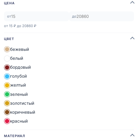
ЦЕНА
от
до
от 15 ₽ до 20860 ₽
ЦВЕТ
бежевый
белый
бордовый
голубой
желтый
зеленый
золотистый
коричневый
красный
оранжевый
МАТЕРИАЛ