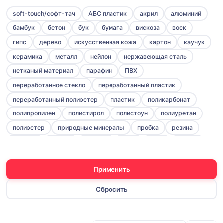
прозрачный
soft-touch/софт-тач
АБС пластик
акрил
алюминий
разноцветный
бамбук
бетон
бук
бумага
вискоза
воск
розовый
гипс
дерево
искусственная кожа
картон
каучук
серебристый
керамика
металл
нейлон
нержавеющая cталь
серый
нетканый материал
парафин
ПВХ
синий
переработанное стекло
переработанный пластик
сиреневый
переработанный полиэстер
пластик
поликарбонат
темно-синий
полипропилен
полистирол
полистоун
полиуретан
фиолетовый
полиэстер
природные минералы
пробка
резина
черный
силикон
стекло
фарфор
фетр
флис
хлопок
хрусталь
цинковый сплав
шелк
Применить
Сбросить