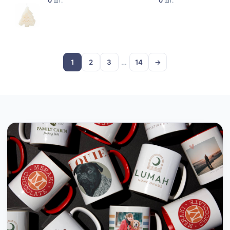
0
шт.
0
шт.
1
2
3
…
14
→