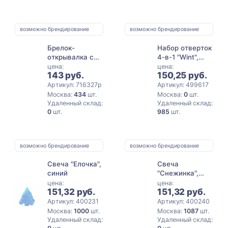
возможно брендирование
возможно брендирование
Брелок-
Набор отверток
открывалка с
4-в-1 "Wint",
отвертками и
черный
цена:
цена:
143 руб.
150,25 руб.
фонариком
"Uni", софт-тач,
Артикул: 716327p
Артикул: 499617
черный (Р)
Москва:
434
шт.
Москва:
0
шт.
Удаленный склад:
Удаленный склад:
0
шт.
985
шт.
возможно брендирование
возможно брендирование
Свеча "Елочка",
Свеча
синий
"Снежинка",
молочный
цена:
цена:
151,32 руб.
151,32 руб.
Артикул: 400231
Артикул: 400240
Москва:
1000
шт.
Москва:
1087
шт.
Удаленный склад:
Удаленный склад: