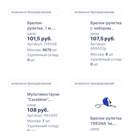
возможно брендирование
возможно брендирование
Брелок-
Брелок-рулетка
рулетка, 1 м.,
с набором
белый
отверток и
цена:
цена:
101,5 руб.
107,5 руб.
фонариком,
синий
Артикул: 719596
Артикул:
499502p
Москва:
9670
шт.
Москва:
8
шт.
Удаленный склад:
Удаленный склад:
0
шт.
0
шт.
возможно брендирование
возможно брендирование
Мультиинструмент
"Carabiner",
серебристый
цена:
108 руб.
Артикул: 493400
Брелок-рулетка
Москва:
7
шт.
TRESNA 1м,
Удаленный склад:
королевский
цена:
0
шт.