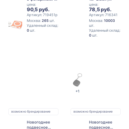
м., синий/белый
черный
цена:
цена:
90,5 руб.
78,5 руб.
Артикул: 719451p
Артикул: 716341
Москва:
265
шт.
Москва:
10003
Удаленный склад:
шт.
0
шт.
Удаленный склад:
0
шт.
+1
возможно брендирование
возможно брендирование
Новогоднее
Новогоднее
подвесное
подвесное