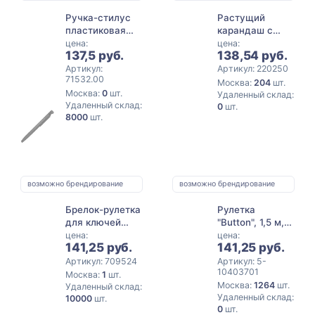
Ручка-стилус
Растущий
пластиковая
карандаш с
шариковая
семенами мяты
цена:
цена:
137,5 руб.
138,54 руб.
многофункциональная
(6 функций)
Артикул:
Артикул: 220250
71532.00
«Multy», черный
Москва:
204
шт.
Москва:
0
шт.
Удаленный склад:
Удаленный склад:
0
шт.
8000
шт.
возможно брендирование
возможно брендирование
Брелок-рулетка
Рулетка
для ключей
"Button", 1,5 м,
"Лампочка",
белый
цена:
цена:
141,25 руб.
141,25 руб.
желтый/
серебристый
Артикул: 709524
Артикул: 5-
10403701
Москва:
1
шт.
Москва:
1264
шт.
Удаленный склад:
Удаленный склад:
10000
шт.
0
шт.