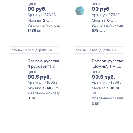
украшение из
украшение из
цена:
цена:
99 руб.
99 руб.
полистирола /
полистирола /
8x8x8см,
8x8x8см, синий
Артикул: 87348
Артикул: 87342
красный
Москва:
2
шт.
Москва:
0
шт.
Удаленный склад:
Удаленный склад:
1736
шт.
578
шт.
возможно брендирование
возможно брендирование
Брелок-рулетка
Брелок-рулетка
"Грузовик",1 м.,
"Домик", 1 м.,
белый
черный
цена:
цена:
99,5 руб.
99,5 руб.
Артикул: 715952
Артикул: 715962
Москва:
9848
шт.
Москва:
20000
Удаленный склад:
шт.
0
шт.
Удаленный склад:
0
шт.