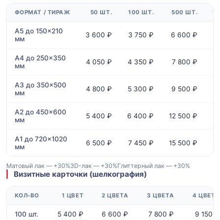
ФОРМАТ / ТИРАЖ
50 ШТ.
100 ШТ.
500 ШТ.
1 
A5 до 150×210
3 600 ₽
3 750 ₽
6 600 ₽
1
мм
A4 до 250×350
4 050 ₽
4 350 ₽
7 800 ₽
1
мм
A3 до 350×500
4 800 ₽
5 300 ₽
9 500 ₽
1
мм
A2 до 450×600
5 400 ₽
6 400 ₽
12 500 ₽
2
мм
A1 до 720×1020
6 500 ₽
7 450 ₽
15 500 ₽
2
мм
Матовый лак — +30%
3D-лак — +30%
Глиттерный лак — +30%
Визитные карточки (шелкография)
КОЛ-ВО
1 ЦВЕТ
2 ЦВЕТА
3 ЦВЕТА
4 ЦВЕТА
100 шт.
5 400 ₽
6 600 ₽
7 800 ₽
9 150 ₽