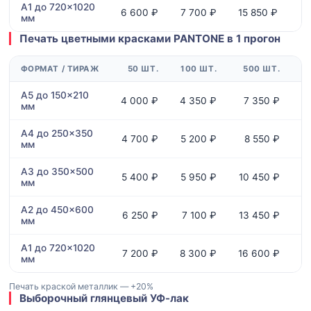
A1 до 720×1020
6 600 ₽
7 700 ₽
15 850 ₽
2
мм
Печать цветными красками PANTONE в 1 прогон
ФОРМАТ / ТИРАЖ
50 ШТ.
100 ШТ.
500 ШТ.
1
A5 до 150×210
4 000 ₽
4 350 ₽
7 350 ₽
мм
A4 до 250×350
4 700 ₽
5 200 ₽
8 550 ₽
мм
A3 до 350×500
5 400 ₽
5 950 ₽
10 450 ₽
мм
A2 до 450×600
6 250 ₽
7 100 ₽
13 450 ₽
2
мм
A1 до 720×1020
7 200 ₽
8 300 ₽
16 600 ₽
2
мм
Печать краской металлик — +20%
Выборочный глянцевый УФ-лак