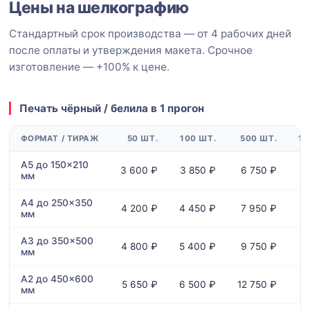
Цены на шелкографию
Стандартный срок производства — от 4 рабочих дней
после оплаты и утверждения макета. Срочное
изготовление — +100% к цене.
Печать чёрный / белила в 1 прогон
ФОРМАТ / ТИРАЖ
50 ШТ.
100 ШТ.
500 ШТ.
1 
A5 до 150×210
3 600 ₽
3 850 ₽
6 750 ₽
1
мм
A4 до 250×350
4 200 ₽
4 450 ₽
7 950 ₽
1
мм
A3 до 350×500
4 800 ₽
5 400 ₽
9 750 ₽
1
мм
A2 до 450×600
5 650 ₽
6 500 ₽
12 750 ₽
2
мм