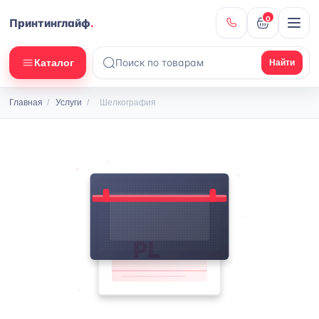
0
Принтинглайф
.
Каталог
Найти
Главная
/
Услуги
/
Шелкография
PL