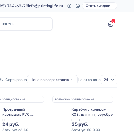
495) 744-62-72
info@printinglife.ru
Стать дилером
0
Сортировка
На странице
о брендирование
возможно брендирование
Прозрачный
Карабин с кольцом
кармашек PVC,
K03, для mini, серебро
черный цвет
цена:
цена:
24 руб.
35 руб.
Артикул: 2211.01
Артикул: 6019.00