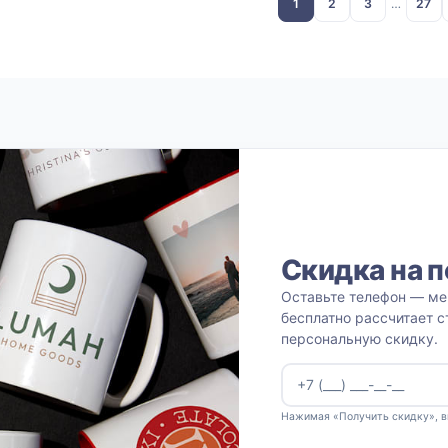
1
2
3
…
27
Скидка на п
Оставьте телефон — ме
бесплатно рассчитает с
персональную скидку.
Нажимая «Получить скидку», 