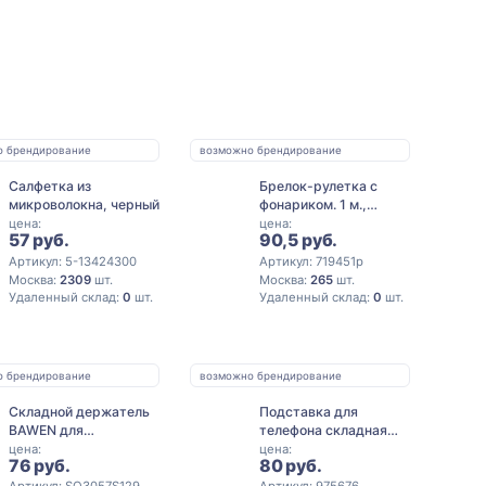
о брендирование
возможно брендирование
Салфетка из
Брелок-рулетка с
микроволокна, черный
фонариком. 1 м.,
синий/белый
цена:
цена:
57 руб.
90,5 руб.
Артикул: 5-13424300
Артикул: 719451p
Москва:
2309
шт.
Москва:
265
шт.
Удаленный склад:
0
шт.
Удаленный склад:
0
шт.
о брендирование
возможно брендирование
Складной держатель
Подставка для
BAWEN для
телефона складная
мобильного телефона
«Zent», черный
цена:
цена:
76 руб.
80 руб.
из пшеничного
волокна, бежевый
Артикул: SO3057S129
Артикул: 975676