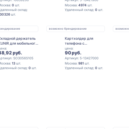
Москва:
0
шт.
Москва:
4974
шт.
Удаленный склад:
Удаленный склад:
0
шт.
130326
шт.
рендирование
возможно брендирование
возможн
Складной держатель
Картхолдер для
KUNIR для мобильного
телефона с
телефона,
держателем
ена:
цена:
88,92 руб.
90 руб.
королевский синий
«Trighold», ярко-синий
Артикул: SO3056S105
Артикул: 5-13427000
Москва:
13
шт.
Москва:
981
шт.
Удаленный склад:
0
шт.
Удаленный склад:
0
шт.