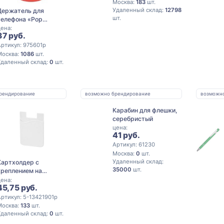
Москва:
183
шт.
Удаленный склад:
12798
Держатель для
шт.
телефона «Pop
Stand», черный (P)
ена:
37 руб.
ртикул: 975601p
Москва:
1086
шт.
Удаленный склад:
0
шт.
рендирование
возможно брендирование
возможн
Карабин для флешки,
серебристый
цена:
41 руб.
Артикул: 61230
Москва:
0
шт.
Удаленный склад:
Картхолдер с
35000
шт.
креплением на
телефон «Gummy»,
ена:
45,75 руб.
ярко-синий
ртикул: 5-13421901p
Москва:
133
шт.
Удаленный склад:
0
шт.