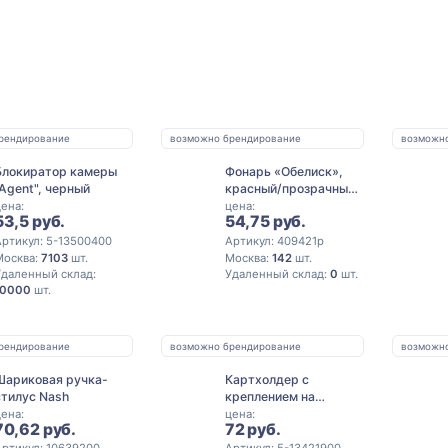
рендирование
возможно брендирование
возможн
Блокиратор камеры
Фонарь «Обелиск»,
"Agent", черный
красный/прозрачный
(Р)
ена:
цена:
53,5 руб.
54,75 руб.
ртикул: 5-13500400
Артикул: 409421p
Москва:
7103
шт.
Москва:
142
шт.
Удаленный склад:
Удаленный склад:
0
шт.
10000
шт.
рендирование
возможно брендирование
возможн
Шариковая ручка-
Картхолдер с
стилус Nash
креплением на
телефон «Gummy»,
ена:
цена:
70,62 руб.
72 руб.
черный
ртикул: 10639200
Артикул: 5-13421900