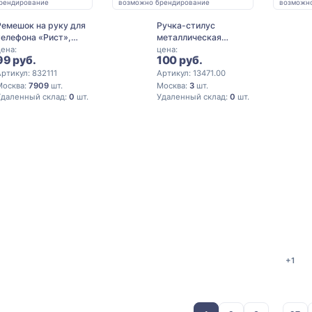
рендирование
возможно брендирование
возможн
Ремешок на руку для
Ручка-стилус
телефона «Рист»,
металлическая
черный
шариковая «Poke»,
ена:
цена:
99 руб.
100 руб.
черный
ртикул: 832111
Артикул: 13471.00
Москва:
7909
шт.
Москва:
3
шт.
Удаленный склад:
0
шт.
Удаленный склад:
0
шт.
+1