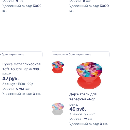
Москва:
3
шт.
Москва:
0
шт.
Удаленный склад:
5000
Удаленный склад:
5000
шт.
шт.
о брендирование
возможно брендирование
Ручка металлическая
soft-touch шариковая
со стилусом «Sway»,
цена:
47 руб.
черный/серебристый
(P)
Артикул: 18381.00p
Москва:
5794
шт.
Удаленный склад:
0
шт.
Держатель для
телефона «Pop
Stand», черный
цена:
49 руб.
Артикул: 975601
Москва:
72
шт.
Удаленный склад:
0
шт.