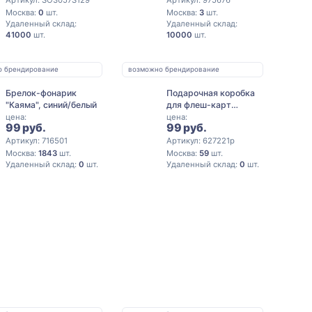
Москва:
0
шт.
Москва:
3
шт.
Удаленный склад:
Удаленный склад:
41000
шт.
10000
шт.
о брендирование
возможно брендирование
Брелок-фонарик
Подарочная коробка
"Каяма", синий/белый
для флеш-карт
треугольная, черный
цена:
цена:
99 руб.
99 руб.
Артикул: 716501
Артикул: 627221p
Москва:
1843
шт.
Москва:
59
шт.
Удаленный склад:
0
шт.
Удаленный склад:
0
шт.