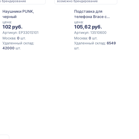
о брендирование
возможно брендирование
Наушники PUNK,
Подставка для
черный
телефона Brace с
держателем для руки,
цена:
цена:
102 руб.
105,62 руб.
черный
Артикул: EP3301S101
Артикул: 13510600
Москва:
0
шт.
Москва:
0
шт.
Удаленный склад:
Удаленный склад:
6549
42000
шт.
шт.