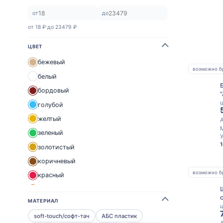
от
до
от 18 ₽ до 23479 ₽
ЦВЕТ
бежевый
возможно б
белый
бордовый
ц
голубой
желтый
А
зеленый
золотистый
коричневый
возможно б
красный
оранжевый
МАТЕРИАЛ
прозрачный
ц
soft-touch/софт-тач
АБС пластик
розовый
А