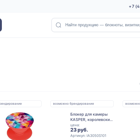
+7 (
рендирование
возможно брендирование
возможн
Блокер для камеры
KASPER, королевский
синий
цена:
23 руб.
Артикул: IA3050S101