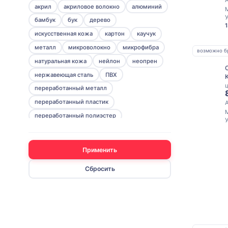
акрил
акриловое волокно
алюминий
серебристый
бамбук
бук
дерево
серый
искусственная кожа
картон
каучук
синий
металл
микроволокно
микрофибра
возможно б
темно-синий
натуральная кожа
нейлон
неопрен
фиолетовый
нержавеющая cталь
ПВХ
черный
ц
переработанный металл
разноцветный
переработанный пластик
переработанный полиэстер
переработанный фетр
пластик
полиуретан
полиэстер
пробка
Применить
пшеничное волокно
Сбросить
ПЭТ (полиэтилентерефталат)
резина
рипстоп
силикон
стекло
тритан
фетр
хлопок
цинковый сплав
ЭВА